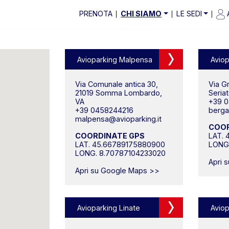
PRENOTA
CHI SIAMO
LE SEDI
Avioparking Malpensa
Avio
Via Comunale antica 30,
Via G
21019 Somma Lombardo,
Seria
VA
+39 
+39 0458244216
berga
malpensa@avioparking.it
COOR
COORDINATE GPS
LAT.
LAT. 45.66789175880900
LONG
LONG. 8.70787104233020
Apri 
Apri su Google Maps >>
Avioparking Linate
Avio