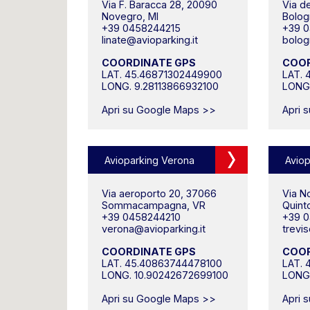
Via F. Baracca 28, 20090
Via de
Novegro, MI
Bolog
+39 0458244215
+39 0
linate@avioparking.it
bolog
COORDINATE GPS
COOR
LAT. 45.46871302449900
LAT.
LONG. 9.28113866932100
LONG
Apri su Google Maps >>
Apri 
Avioparking Verona
Aviop
Via aeroporto 20, 37066
Via N
Sommacampagna, VR
Quint
+39 0458244210
+39 
verona@avioparking.it
trevi
COORDINATE GPS
COOR
LAT. 45.40863744478100
LAT. 
LONG. 10.90242672699100
LONG.
Apri su Google Maps >>
Apri 