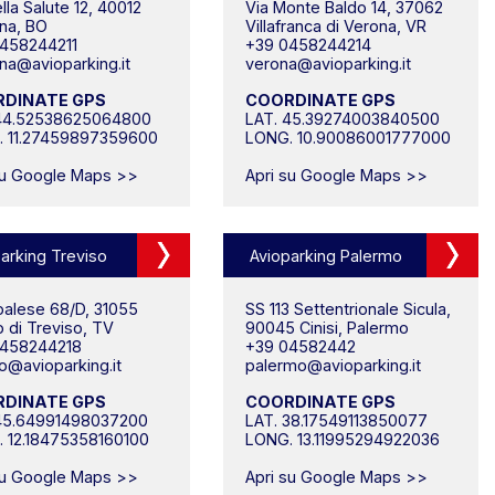
lla Salute 12, 40012
Via Monte Baldo 14, 37062
na, BO
Villafranca di Verona, VR
458244211
+39 0458244214
na@avioparking.it
verona@avioparking.it
DINATE GPS
COORDINATE GPS
 44.52538625064800
LAT. 45.39274003840500
. 11.27459897359600
LONG. 10.90086001777000
su Google Maps >>
Apri su Google Maps >>
arking Treviso
Avioparking Palermo
oalese 68/D, 31055
SS 113 Settentrionale Sicula,
o di Treviso, TV
90045 Cinisi, Palermo
0458244218
+39 04582442
so@avioparking.it
palermo@avioparking.it
DINATE GPS
COORDINATE GPS
45.64991498037200
LAT. 38.17549113850077
 12.18475358160100
LONG. 13.11995294922036
su Google Maps >>
Apri su Google Maps >>