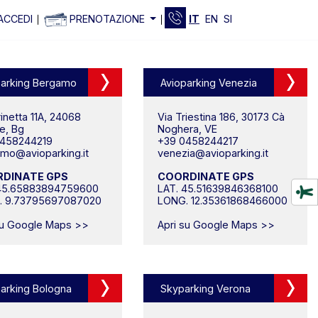
ACCEDI
PRENOTAZIONE
IT
EN
SI
parking Bergamo
Avioparking Venezia
rinetta 11A, 24068
Via Triestina 186, 30173 Cà
te, Bg
Noghera, VE
0458244219
+39 0458244217
mo@avioparking.it
venezia@avioparking.it
DINATE GPS
COORDINATE GPS
 45.65883894759600
LAT. 45.51639846368100
. 9.73795697087020
LONG. 12.35361868466000
su Google Maps >>
Apri su Google Maps >>
parking Bologna
Skyparking Verona