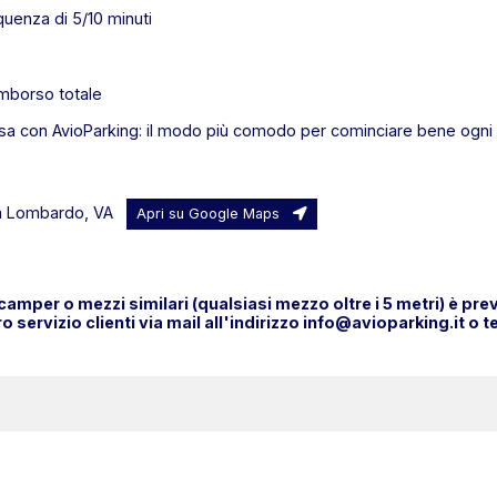
quenza di 5/10 minuti
imborso totale
sa con AvioParking: il modo più comodo per cominciare bene ogni 
ma Lombardo, VA
Apri su Google Maps
 camper o mezzi similari (qualsiasi mezzo oltre i 5 metri) è pr
o servizio clienti via mail all'indirizzo info@avioparking.it 
VIAGGIA INFORMATO, RICEVI LA
C
NOSTRA
NEWSLETTER
Az
Do