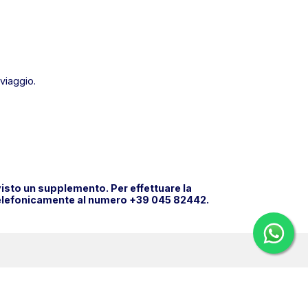
viaggio.
evisto un supplemento. Per effettuare la
o telefonicamente al numero +39 045 82442.
HI SIAMO
LE SEDI
ienda
Aeroporto Malpensa
ve siamo
Aeroporto Bergamo