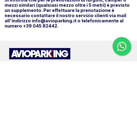
mezzi similari (qualsiasi mezzo oltre i 5 metri) è previsto
un supplemento. Per effettuare la prenotazione è
necessario contattare il nostro servizio clienti via mail
all'indirizzo info@avioparking.it o telefonicamente al
numero +39 045 82442.
Abeona SRL
Sede legale (no parking):
Via T. Edison 23, Sommacampagna VR
P.iva/C.F.: 04025300239 Rea: VR-385419
Clicca qui per scoprire tutte le sedi
TEL: 045.82442
ABEONA MAIL
CHIAMACI
SCRIVICI
VIAGGIA INFORMATO, RICEVI LA