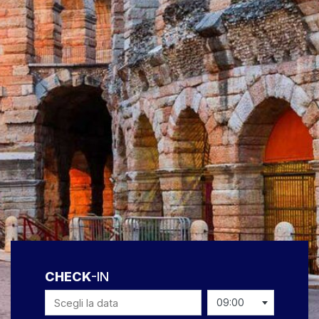
CHECK
-IN
09:00