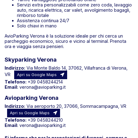
Servizi extra personalizzabili come zero coda, lavaggio
auto, ricarica elettrica, car valet, avvolgimento bagagli,
rimborso totale
Assistenza continua 24/7
Solo chiavi in mano
AvioParking Verona è la soluzione ideale per chi cerca un
parcheggio economico, sicuro e vicino al terminal. Prenota
ora e viaggia senza pensieri.
Skyparking Verona
Indirizzo:
Via Monte Baldo 14, 37062, Villafranca di Verona,
VR
Apri su Google Maps
Telefono:
+39 0458244214
Email:
verona@avioparking.it
Avioparking Verona
Indirizzo:
Via aeroporto 20, 37066, Sommacampagna, VR
Apri su Google Maps
Telefono:
+39 0458244210
Email:
verona@avioparking.it
Si informa che per le prenotazioni di furgoni, camper o