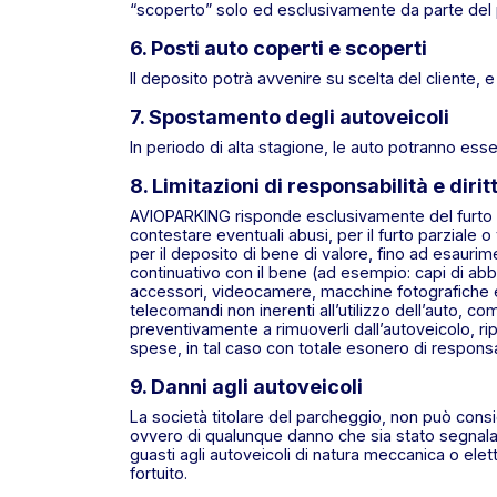
“scoperto” solo ed esclusivamente da parte del 
6. Posti auto coperti e scoperti
Il deposito potrà avvenire su scelta del cliente, e 
7. Spostamento degli autoveicoli
In periodo di alta stagione, le auto potranno esse
8. Limitazioni di responsabilità e dirit
AVIOPARKING risponde esclusivamente del furto tot
contestare eventuali abusi, per il furto parziale 
per il deposito di bene di valore, fino ad esaur
continuativo con il bene (ad esempio: capi di abbig
accessori, videocamere, macchine fotografiche e ac
telecomandi non inerenti all’utilizzo dell’auto, c
preventivamente a rimuoverli dall’autoveicolo, ri
spese, in tal caso con totale esonero di responsab
9. Danni agli autoveicoli
La società titolare del parcheggio, non può consid
ovvero di qualunque danno che sia stato segnalato
guasti agli autoveicoli di natura meccanica o el
fortuito.