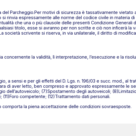
 del Parcheggio.Per motivi di sicurezza è tassativamente vietato al
si rinvia espressamente alle norme del codice civile in materia di 
ventualità che una o più clausole delle presenti Condizione General
 qualsiasi titolo, esse si avranno per non scritte e ciò non inficerà la v
 società scrivente si riserva, in via unilaterale, il diritto di modif
concernente la validità, lì interpretazione, l’esecuzione e la risol
gio, a sensi e per gli effetti del D. Lgs. n. 196/03 e succ. mod., al t
te dichiara di aver letto, ben compreso e approvato espressamente le 
o dell’autoveicolo; (7)Spostamento degli autoveicoli; (8)Limitazion
li; (11)Foro competente; (12)Trattamento dati personali.
o comporta la piena accettazione delle condizioni sovraesposte.