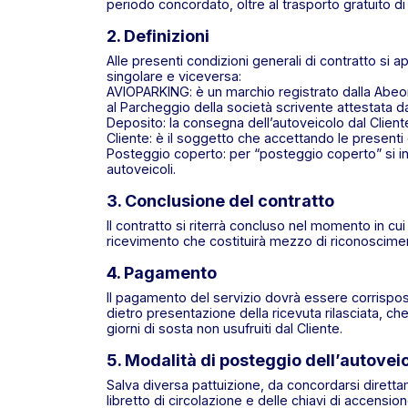
periodo concordato, oltre al trasporto gratuito d
2. Definizioni
Alle presenti condizioni generali di contratto si ap
singolare e viceversa:
AVIOPARKING: è un marchio registrato dalla Abeon
al Parcheggio della società scrivente attestata da
Deposito: la consegna dell’autoveicolo dal Cliente
Cliente: è il soggetto che accettando le presenti
Posteggio coperto: per “posteggio coperto” si inte
autoveicoli.
3. Conclusione del contratto
Il contratto si riterrà concluso nel momento in cui
ricevimento che costituirà mezzo di riconoscimento 
4. Pagamento
Il pagamento del servizio dovrà essere corrispos
dietro presentazione della ricevuta rilasciata, c
giorni di sosta non usufruiti dal Cliente.
5. Modalità di posteggio dell’autovei
Salva diversa pattuizione, da concordarsi direttam
libretto di circolazione e delle chiavi di accens