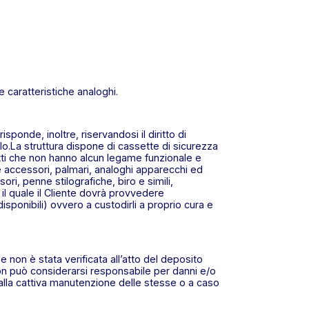
e caratteristiche analoghi.
onde, inoltre, riservandosi il diritto di
olo.La struttura dispone di cassette di sicurezza
etti che non hanno alcun legame funzionale e
i e accessori, palmari, analoghi apparecchi ed
ri, penne stilografiche, biro e simili,
 il quale il Cliente dovrà provvedere
sponibili) ovvero a custodirli a proprio cura e
e non è stata verificata all’atto del deposito
non può considerarsi responsabile per danni e/o
alla cattiva manutenzione delle stesse o a caso