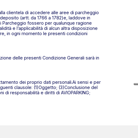
la clientela di accedere alle aree di parcheggio
deposito (artt. da 1766 a 1782)e, laddove in
i di Parcheggio fossero per qualunque ragione
alidità e l’applicabilità di alcun altra disposizione
icare, in ogni momento le presenti condizioni
uzione delle presenti Condizione Generali sarà in
rattamento dei proprio dati personali.Ai sensi e per
seguenti clausole: (1)Oggetto; (3)Conclusione del
i di responsabilità e diritti di AVIOPARKING;