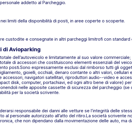
personale addetto al Parcheggio.
nei limiti della disponibilità di posti, in aree coperte o scoperte.
re custodite e consegnate in altri parcheggi limitrofi con standard 
ti di Avioparking
ale dell’autoveicolo e limitatamente al suo valore commerciale; risp
o totale di accessori che costituiscono elementi essenziali del veic
imento posti.Sono espressamente esclusi dal rimborso tutti gli ogg
liamento, gioielli, occhiali, denaro contante o altri valori, cellular
cessori, navigatori satellitari, riproduttori audio--video e accesso
ompact disk, computer, portachiavi, ed ogni altro bene di valore) per
ponendoli nelle apposite cassette di sicurezza del parcheggio (se di
ilità per la società scrivente.
erarsi responsabile dei danni alle vetture se l’integrità delle stess
 al personale autorizzato all’atto del ritiro.La società scrivente 
ettronica, che non dipendano dalla movimentazione delle auto, ma d