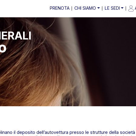
PRENOTA
CHI SIAMO
LE SEDI
ERALI
O
linano il deposito dell’autovettura presso le strutture della società 