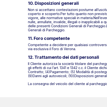
10. Disposizioni generali
Non si accettano contestazioni postume all’uscita
coperto e scoperto.Per tutto quanto non previsto 
vigore, alle normative speciali in materia.Nell’e
nulle, annullate, invalide, illegali o inapplicabili a
delle presenti Condizioni Generali di Parcheggio.La
Generali di Parcheggio.
11. Foro competente
Competente a decidere per qualsiasi controversia 
via esclusiva il Foro di Verona.
12. Trattamento dei dati personali
Il Cliente autorizza la società titolare del parcheg
gli effetti di cui l’art. 1341 e 1342 c.c. il Clien
Contratto; (4)Pagamento; (5) Modalità di posteggi
(9)Danni agli autoveicoli; (10)Disposizioni genera
La consegna del veicolo del cliente al parcheggi