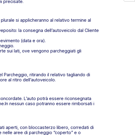
i precisate.
 plurale si applicheranno al relativo termine al
posito: la consegna dell’autoveicolo dal Cliente
icevimento (data e ora).
cheggio.
te sui lati, ove vengono parcheggiati gli
 Parcheggio, ritirando il relativo tagliando di
e al ritiro dell’autoveicolo.
 concordate. L’auto potrà essere riconsegnata
ione.In nessun caso potranno essere rimborsati i
ti aperti, con bloccasterzo libero, corredati di
e nelle aree di parcheggio “coperto” e o