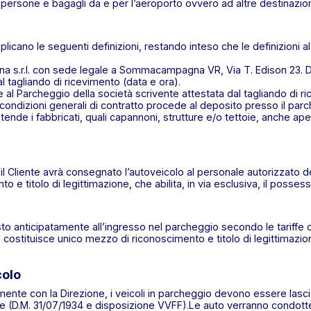
i persone e bagagli da e per l’aeroporto ovvero ad altre destinazion
plicano le seguenti definizioni, restando inteso che le definizioni al
a s.r.l. con sede legale a Sommacampagna VR, Via T. Edison 23. De
l tagliando di ricevimento (data e ora).
 al Parcheggio della società scrivente attestata dal tagliando di r
 condizioni generali di contratto procede al deposito presso il par
nde i fabbricati, quali capannoni, strutture e/o tettoie, anche aper
 il Cliente avrà consegnato l’autoveicolo al personale autorizzato del
e titolo di legittimazione, che abilita, in via esclusiva, il possessor
to anticipatamente all’ingresso nel parcheggio secondo le tariffe
he costituisce unico mezzo di riconoscimento e titolo di legittimaz
colo
ente con la Direzione, i veicoli in parcheggio devono essere lascia
ione (D.M. 31/07/1934 e disposizione VVFF).Le auto verranno condott